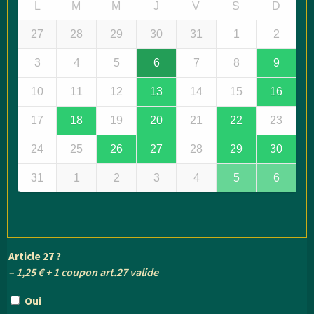
L
M
M
J
V
S
D
27
28
29
30
31
1
2
3
4
5
6
7
8
9
10
11
12
13
14
15
16
17
18
19
20
21
22
23
24
25
26
27
28
29
30
31
1
2
3
4
5
6
Article 27 ?
– 1,25 € + 1 coupon art.27 valide
Oui