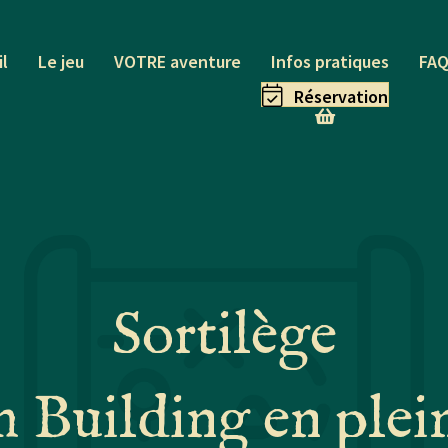
il
Le jeu
VOTRE aventure
Infos pratiques
FA
Réservation
Sortilège
Building en plei