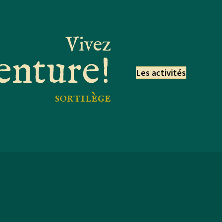
Vivez
enture!
Les activités
sortilège