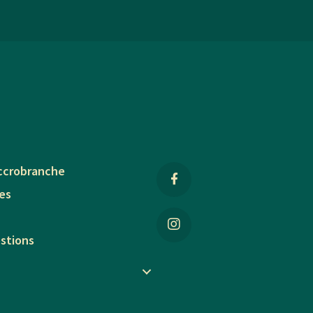
accrobranche
ues
estions