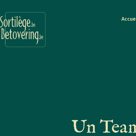
Accue
Un Team 